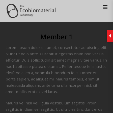
Member 1
Lorem ipsum dolor sit amet, consectetur adipiscing elit.
Nunc ut odio ante. Curabitur egestas enim non varius
efficitur. Duis sollicitudin sit amet magna vitae varius. In
hac habitasse platea dictumst. Pellentesque felis justo,
eleifend a leo a, vehicula bibendum felis. Donec et
porta sapien, ac aliquet mi. Mauris tempus, enim ut
malesuada aliquam, ante urna ullamcorper nisl, sit
amet mollis erat ex vel lacus.
Mauris vel nisl vel ligula vestibulum sagittis. Proin
sagittis in diam vel sagittis. Ut ultricies tincidunt eros,