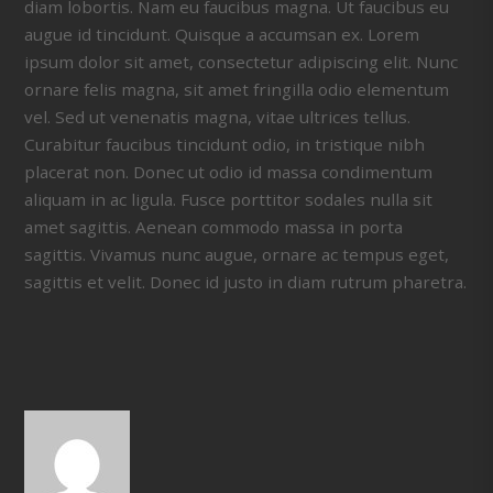
diam lobortis. Nam eu faucibus magna. Ut faucibus eu
augue id tincidunt. Quisque a accumsan ex. Lorem
ipsum dolor sit amet, consectetur adipiscing elit. Nunc
ornare felis magna, sit amet fringilla odio elementum
vel. Sed ut venenatis magna, vitae ultrices tellus.
Curabitur faucibus tincidunt odio, in tristique nibh
placerat non. Donec ut odio id massa condimentum
aliquam in ac ligula. Fusce porttitor sodales nulla sit
amet sagittis. Aenean commodo massa in porta
sagittis. Vivamus nunc augue, ornare ac tempus eget,
sagittis et velit. Donec id justo in diam rutrum pharetra.